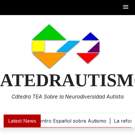
Skip
to
content
ATEDRAUTIS
Cátedra TEA Sobre la Neurodiversidad Autista
.000 euros al Centro Español sobre Autismo |
Latest News
La reforma 