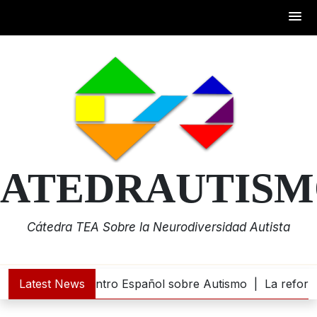
Skip
to
content
ATEDRAUTIS
Cátedra TEA Sobre la Neurodiversidad Autista
000 euros al Centro Español sobre Autismo |
Latest News
La reforma d