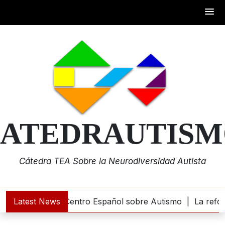
Skip
to
content
ATEDRAUTIS
Cátedra TEA Sobre la Neurodiversidad Autista
500.000 euros al Centro Español sobre Autismo |
Latest News
La reform