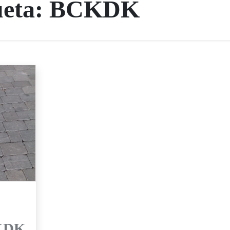
ueta:
BCKDK
CKDK