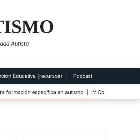
TISMO
dad Autista
nción Educativa (recursos)
Podcast
a formación específica en autismo |
IV Convocatoria del P