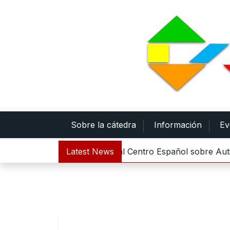
Skip
to
content
Sobre la cátedra
Información
Ev
stado destina 500.000 euros al Centro Español sobre Aut
Latest News