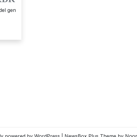
del gen
ly powered by WordPress
|
NewsBox Plus Theme
by Noor