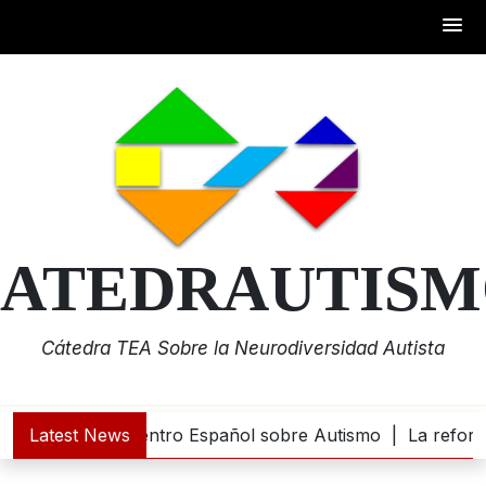
Skip
to
content
ATEDRAUTIS
Cátedra TEA Sobre la Neurodiversidad Autista
0.000 euros al Centro Español sobre Autismo |
Latest News
La reforma