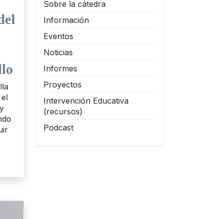
Sobre la cátedra
del
Información
Eventos
Noticias
llo
Informes
Proyectos
lla
 el
Intervención Educativa
 y
(recursos)
ndo
Podcast
uir