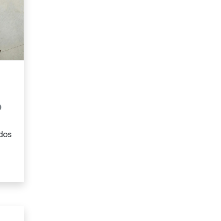
o
dos