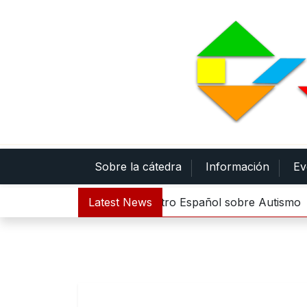
Skip
to
content
Sobre la cátedra
Información
Ev
ina 500.000 euros al Centro Español sobre Autismo |
Latest News
La r