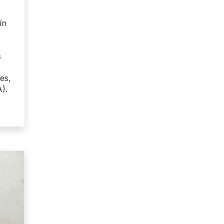
ín
s
es,
).