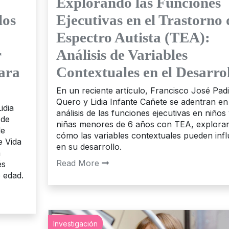
Explorando las Funciones
los
Ejecutivas en el Trastorno 
Espectro Autista (TEA):
r
Análisis de Variables
ara
Contextuales en el Desarro
En un reciente artículo, Francisco José Padi
Quero y Lidia Infante Cañete se adentran en
idia
análisis de las funciones ejecutivas en niños
 de
niñas menores de 6 años con TEA, explora
de
cómo las variables contextuales pueden infl
e Vida
en su desarrollo.
a
Read More
és
 edad.
Investigación