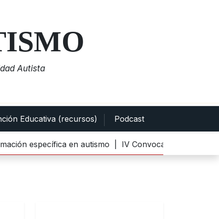
TISMO
dad Autista
nción Educativa (recursos)
Podcast
 específica en autismo |
IV Convocatoria del Premio al M