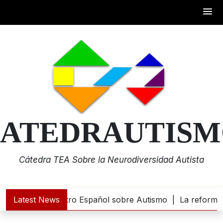
Skip
to
content
ATEDRAUTIS
Cátedra TEA Sobre la Neurodiversidad Autista
0 euros al Centro Español sobre Autismo |
Latest News
La reforma de 