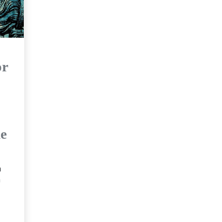
or
de
a
n