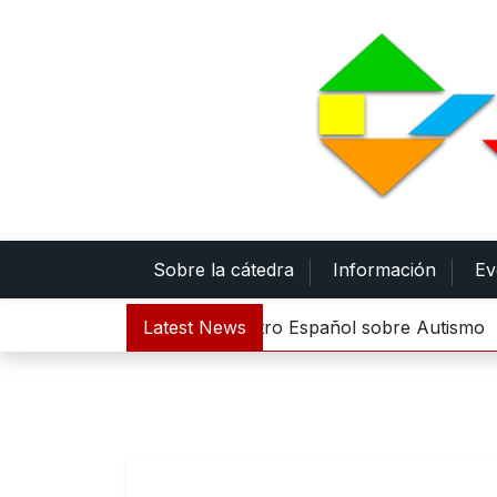
Skip
to
content
Sobre la cátedra
Información
Ev
ina 500.000 euros al Centro Español sobre Autismo |
Latest News
La r