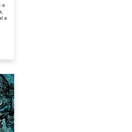
 a
a,
l a