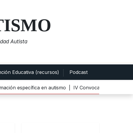
TISMO
dad Autista
nción Educativa (recursos)
Podcast
n específica en autismo |
IV Convocatoria del Premio al M