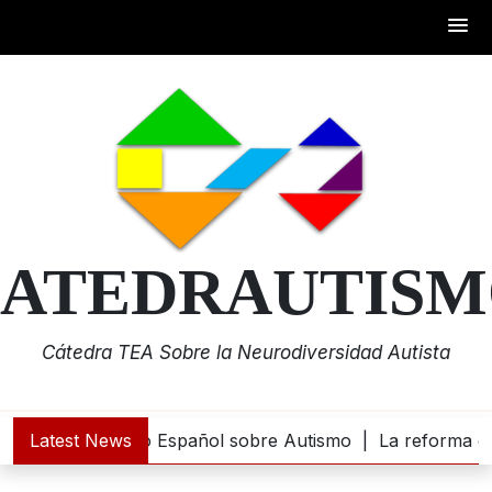
Skip
to
content
ATEDRAUTIS
Cátedra TEA Sobre la Neurodiversidad Autista
uros al Centro Español sobre Autismo |
Latest News
La reforma de dis