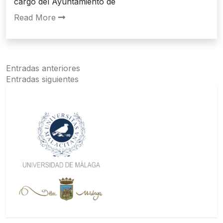
cargo del Ayuntamiento de
Read More
Navegación
Entradas anteriores
Entradas siguientes
de
entradas